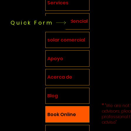
Services
Correo electró
solratech@gma
solar residencial
Quick Form
solar comercial
Apoyo
Acerca de
Blog
*
"We are not 
advisors, ple
Book Online
professional 
advise"