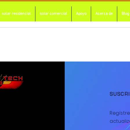
solar residencial
solar comercial
Apoyo
Acerca de
Blog
ue reservar ahora. Vuelve a intentarlo 
SUSCRI
32)-513-0660
Regístre
actuali