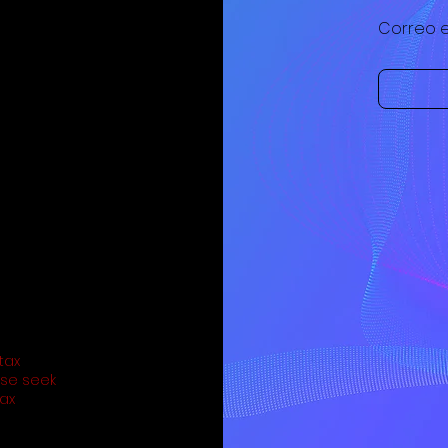
Correo e
nico:
il.com
tax
ase seek
tax